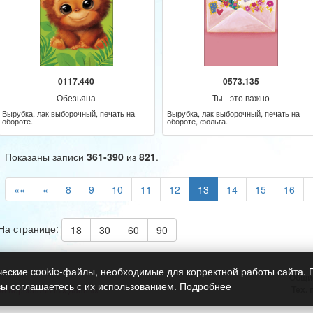
0117.440
0573.135
Обезьяна
Ты - это важно
Вырубка, лак выборочный, печать на
Вырубка, лак выборочный, печать на
обороте.
обороте, фольга.
Показаны записи
361-390
из
821
.
««
«
8
9
10
11
12
13
14
15
16
На странице:
18
30
60
90
ческие cookie-файлы, необходимые для корректной работы сайта.
Общи
вы соглашаетесь с их использованием.
Подробнее
Тех.
ки персональных данных