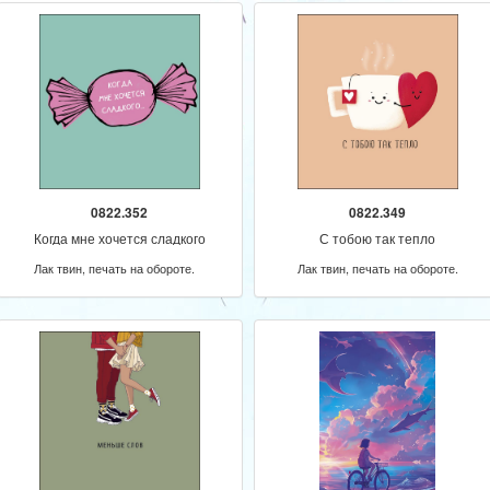
0822.352
0822.349
Когда мне хочется сладкого
С тобою так тепло
Лак твин, печать на обороте.
Лак твин, печать на обороте.