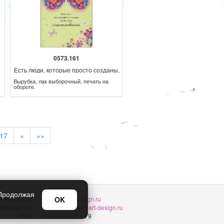
0573.161
Есть люди, которые просто созданы,
чтобы быть счатливыми
Вырубка, лак выборочный, печать на
обороте.
17
»
»»
 Продолжая
е вопросы:
OK
sellers@art-design.ru
 поддержка:
support-region@art-design.ru
Тел:
+7 495 956-34-79