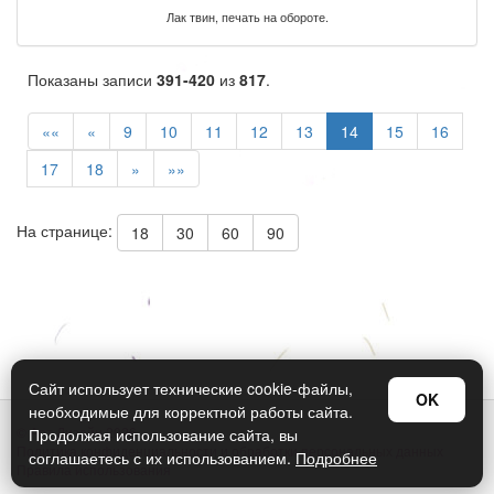
Лак твин, печать на обороте.
Показаны записи
391-420
из
817
.
««
«
9
10
11
12
13
14
15
16
17
18
»
»»
На странице:
18
30
60
90
Сайт использует технические cookie-файлы,
OK
необходимые для корректной работы сайта.
© Арт Дизайн 2026
Продолжая использование сайта, вы
Политика конфиденциальности и обработки персональных данных
соглашаетесь с их использованием.
Подробнее
Правила использования