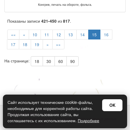
Конгрев, печать на обороте, фольга.
Показаны записи
421-450
из
817
.
««
«
10
11
12
13
14
15
16
17
18
19
»
»»
На странице:
18
30
60
90
Сайт использует технические cookie-файлы,
OK
необходимые для корректной работы сайта.
© Арт Дизайн 2026
Продолжая использование сайта, вы
Политика конфиденциальности и обработки персональных данных
соглашаетесь с их использованием.
Подробнее
Правила использования