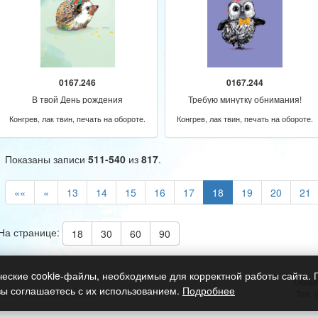
0167.246
0167.244
В твой День рождения
Требую минутку обнимания!
Конгрев, лак твин, печать на обороте.
Конгрев, лак твин, печать на обороте.
Показаны записи
511-540
из
817
.
««
«
13
14
15
16
17
18
19
20
21
На странице:
18
30
60
90
ческие cookie-файлы, необходимые для корректной работы сайта.
Общи
вы соглашаетесь с их использованием.
Подробнее
Тех.
ки персональных данных