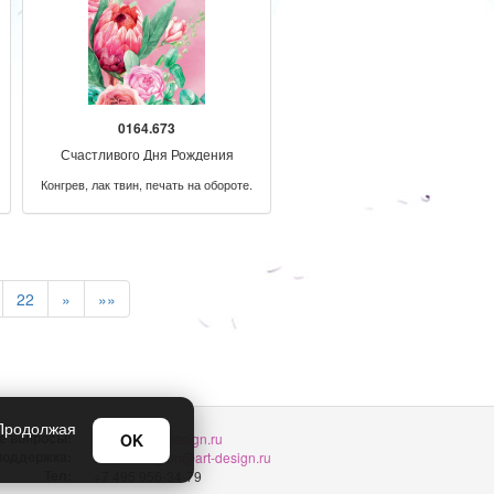
0164.673
Счастливого Дня Рождения
Конгрев, лак твин, печать на обороте.
22
»
»»
 Продолжая
е вопросы:
OK
sellers@art-design.ru
 поддержка:
support-region@art-design.ru
Тел:
+7 495 956-34-79