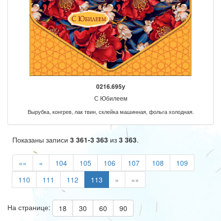
0216.695у
С Юбилеем
Вырубка, конгрев, лак твин, склейка машинная, фольга холодная.
Показаны записи
3 361-3 363
из
3 363
.
««
«
104
105
106
107
108
109
110
111
112
113
»
»»
На странице:
18
30
60
90