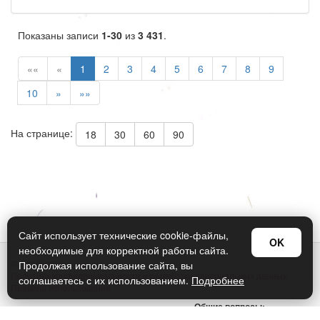
Показаны записи
1-30
из
3 431
.
««
«
1
2
3
4
5
6
7
8
9
10
»
»»
На странице:
18
30
60
90
Сайт использует технические cookie-файлы,
OK
необходимые для корректной работы сайта.
© Арт Дизайн 2026
Продолжая использование сайта, вы
Политика конфиденциальности и обработки персональных данных
соглашаетесь с их использованием.
Подробнее
Правила использования
Общие вопросы:
sellers@art-design.ru