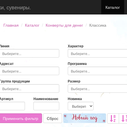
ки, сувениры.
Каталог
Главная
Каталог
Конверты для денег
Классика
Линия
Характер
Адресат
Программа
Группа продукции
Размер
Артикул
Наименование
Новинка
Применить фильтр
Сброс