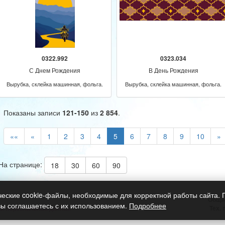
0322.992
0323.034
С Днем Рождения
В День Рождения
Вырубка, склейка машинная, фольга.
Вырубка, склейка машинная, фольга.
Показаны записи
121-150
из
2 854
.
««
«
1
2
3
4
5
6
7
8
9
10
»
На странице:
18
30
60
90
ческие cookie-файлы, необходимые для корректной работы сайта.
Общи
вы соглашаетесь с их использованием.
Подробнее
Тех.
ки персональных данных