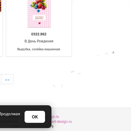
0322.962
В День Рождения
Вырубка, склейка машинная.
»»
 Продолжая
е вопросы:
OK
sellers@art-design.ru
 поддержка:
support-region@art-design.ru
Тел:
+7 495 956-34-79