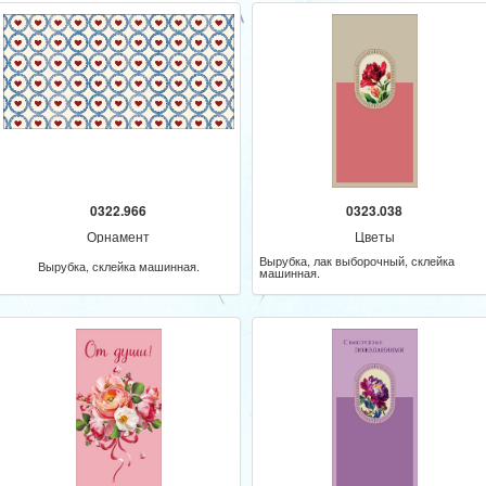
0322.966
0323.038
Орнамент
Цветы
Вырубка, лак выборочный, склейка
Вырубка, склейка машинная.
машинная.