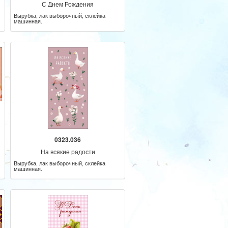
С Днем Рождения
Вырубка, лак выборочный, склейка
машинная.
0323.036
На всякие радости
Вырубка, лак выборочный, склейка
машинная.