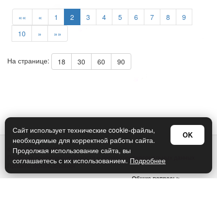
««
«
1
2
3
4
5
6
7
8
9
10
»
»»
На странице:
18
30
60
90
Сайт использует технические cookie-файлы,
OK
необходимые для корректной работы сайта.
© Арт Дизайн 2026
Продолжая использование сайта, вы
Политика конфиденциальности и обработки персональных данных
соглашаетесь с их использованием.
Подробнее
Правила использования
Общие вопросы:
sellers@art-design.ru
Тех. поддержка:
support-region@art-design.ru
Тел: