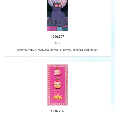
1216.707
Кот
Блестки термо, вырубка, деталь снаружи, склейка машинная.
1216.706