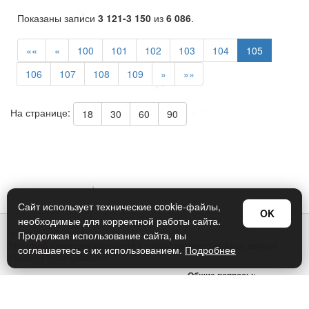
Показаны записи
3 121-3 150
из
6 086
.
««
«
100
101
102
103
104
105
106
107
108
109
»
»»
На странице:
18
30
60
90
Сайт использует технические cookie-файлы,
OK
необходимые для корректной работы сайта.
© Арт Дизайн 2026
Продолжая использование сайта, вы
Политика конфиденциальности и обработки персональных данных
соглашаетесь с их использованием.
Подробнее
Правила использования
Общие вопросы:
sellers@art-design.ru
Тех. поддержка: