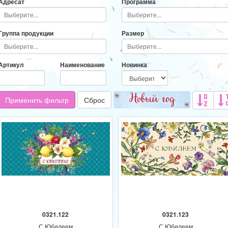
Адресат
Программа
Группа продукции
Размер
Артикул
Наименование
Новинка
Применить фильтр
Сброс
0321.122
0321.123
С Юбилеем
С Юбилеем