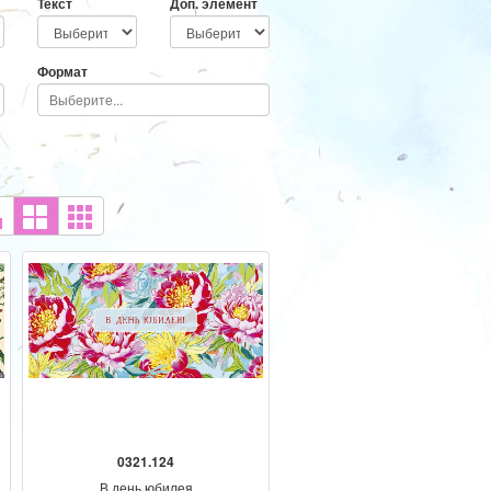
Текст
Доп. элемент
Формат
0321.124
В день юбилея