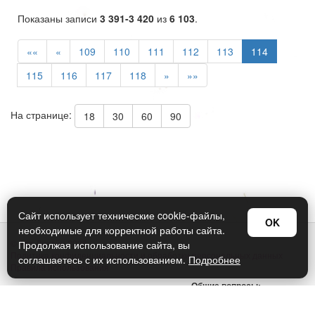
Показаны записи
3 391-3 420
из
6 103
.
««
«
109
110
111
112
113
114
115
116
117
118
»
»»
На странице:
18
30
60
90
Сайт использует технические cookie-файлы,
OK
необходимые для корректной работы сайта.
© Арт Дизайн 2026
Продолжая использование сайта, вы
Политика конфиденциальности и обработки персональных данных
соглашаетесь с их использованием.
Подробнее
Правила использования
Общие вопросы:
sellers@art-design.ru
Тех. поддержка: