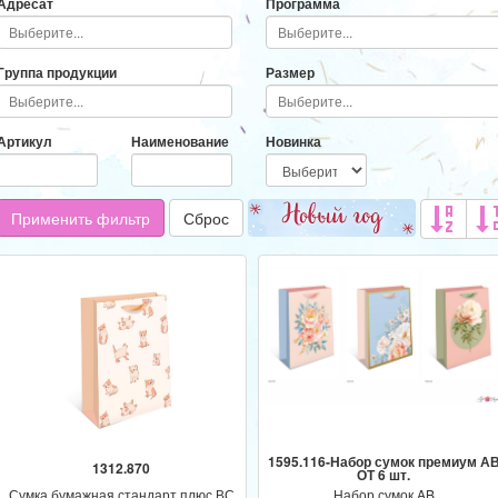
Адресат
Программа
Группа продукции
Размер
Артикул
Наименование
Новинка
Применить фильтр
Сброс
1595.116-Набор сумок премиум А
1312.870
ОТ 6 шт.
Сумка бумажная стандарт плюс ВС
Набор сумок AB