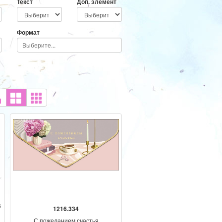
Текст
Доп. элемент
Формат
В
1216.334
С пожеланием счастья