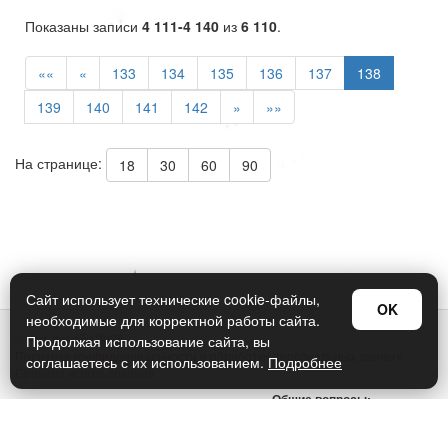
Показаны записи
4 111-4 140
из
6 110
.
««
«
133
134
135
136
137
138
139
140
141
142
»
»»
На странице:
18
30
60
90
Сайт использует технические cookie-файлы,
OK
необходимые для корректной работы сайта.
© Арт Дизайн 2026
Продолжая использование сайта, вы
Политика конфиденциальности и обработки персональных данных
соглашаетесь с их использованием.
Подробнее
Правила использования
Общие вопросы:
sellers@art-design.ru
Тех. поддержка: