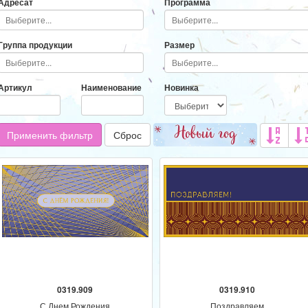
Адресат
Программа
Группа продукции
Размер
Артикул
Наименование
Новинка
Применить фильтр
Сброс
0319.909
0319.910
С Днем Рождения
Поздравляем