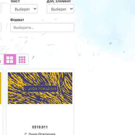
Текст
Доп. элемент
Формат
0319.911
С Днем Рождения