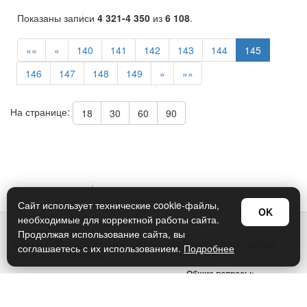
Показаны записи
4 321-4 350
из
6 108
.
««
«
140
141
142
143
144
145
146
147
148
149
»
»»
На странице:
18
30
60
90
Сайт использует технические cookie-файлы,
OK
необходимые для корректной работы сайта.
© Арт Дизайн 2026
Продолжая использование сайта, вы
Политика конфиденциальности и обработки персональных данных
соглашаетесь с их использованием.
Подробнее
Правила использования
Общие вопросы:
sellers@art-design.ru
Тех. поддержка: