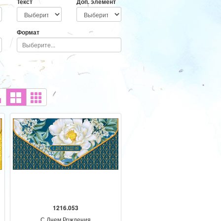
Текст
Доп. элемент
Формат
1216.053
С Днем Рождения