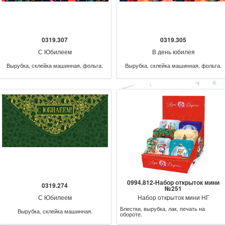
0319.307
0319.305
С Юбилеем
В день юбилея
Вырубка, склейка машинная, фольга.
Вырубка, склейка машинная, фольга.
0994.812-Набор открыток мини
0319.274
№251
С Юбилеем
Набор открыток мини НГ
Блестки, вырубка, лак, печать на
Вырубка, склейка машинная.
обороте.