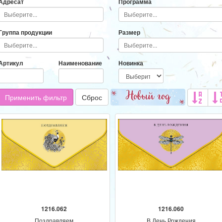
Адресат
Программа
Группа продукции
Размер
Артикул
Наименование
Новинка
Применить фильтр
Сброс
1216.062
1216.060
Поздравляем
В День Рождения