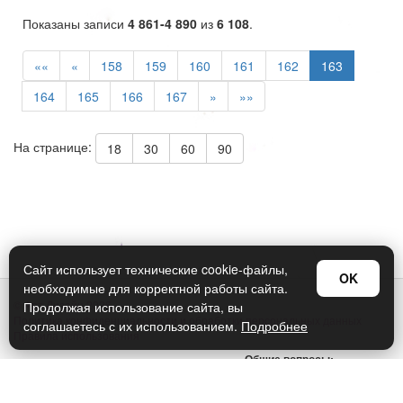
Показаны записи
4 861-4 890
из
6 108
.
««
«
158
159
160
161
162
163
164
165
166
167
»
»»
На странице:
18
30
60
90
Сайт использует технические cookie-файлы,
OK
необходимые для корректной работы сайта.
© Арт Дизайн 2026
Продолжая использование сайта, вы
Политика конфиденциальности и обработки персональных данных
соглашаетесь с их использованием.
Подробнее
Правила использования
Общие вопросы:
sellers@art-design.ru
Тех. поддержка: