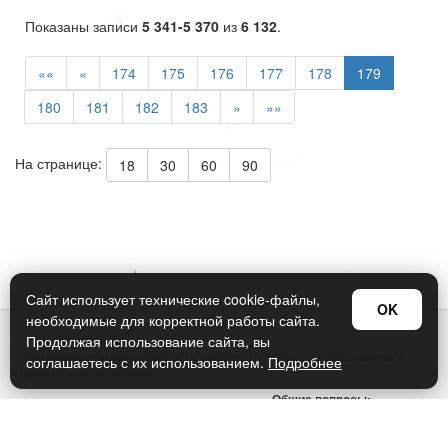
Показаны записи
5 341-5 370
из
6 132
.
««
«
174
175
176
177
178
179
180
181
182
183
»
»»
На странице:
18
30
60
90
Сайт использует технические cookie-файлы,
OK
необходимые для корректной работы сайта.
© Арт Дизайн 2026
Продолжая использование сайта, вы
Политика конфиденциальности и обработки персональных данных
соглашаетесь с их использованием.
Подробнее
Правила использования
Общие вопросы:
sellers@art-design.ru
Тех. поддержка: