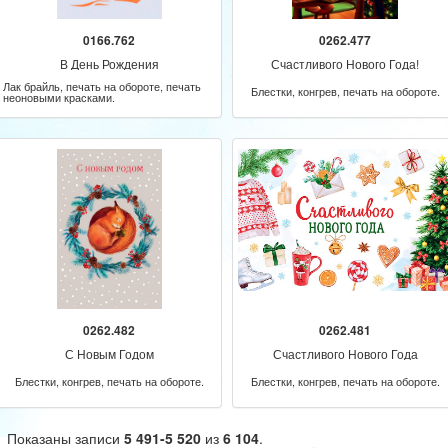
0166.762
0262.477
В День Рождения
Счастливого Нового Года!
Лак брайль, печать на обороте, печать
Блестки, конгрев, печать на обороте.
неоновыми красками.
0262.482
0262.481
С Новым Годом
Счастливого Нового Года
Блестки, конгрев, печать на обороте.
Блестки, конгрев, печать на обороте.