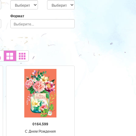
Текст
Доп. элемент
Формат
0164.599
С Днем Рождения