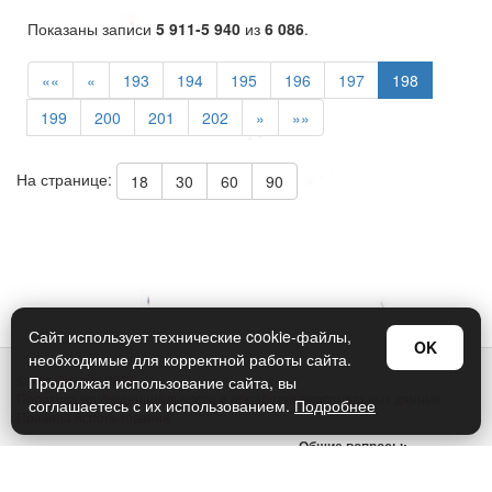
Показаны записи
5 911-5 940
из
6 086
.
««
«
193
194
195
196
197
198
199
200
201
202
»
»»
На странице:
18
30
60
90
Сайт использует технические cookie-файлы,
OK
необходимые для корректной работы сайта.
© Арт Дизайн 2026
Продолжая использование сайта, вы
Политика конфиденциальности и обработки персональных данных
соглашаетесь с их использованием.
Подробнее
Правила использования
Общие вопросы:
sellers@art-design.ru
Тех. поддержка: