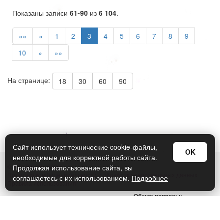
Показаны записи
61-90
из
6 104
.
««
«
1
2
3
4
5
6
7
8
9
10
»
»»
На странице:
18
30
60
90
Сайт использует технические cookie-файлы,
OK
необходимые для корректной работы сайта.
© Арт Дизайн 2026
Продолжая использование сайта, вы
Политика конфиденциальности и обработки персональных данных
соглашаетесь с их использованием.
Подробнее
Правила использования
Общие вопросы:
sellers@art-design.ru
Тех. поддержка: