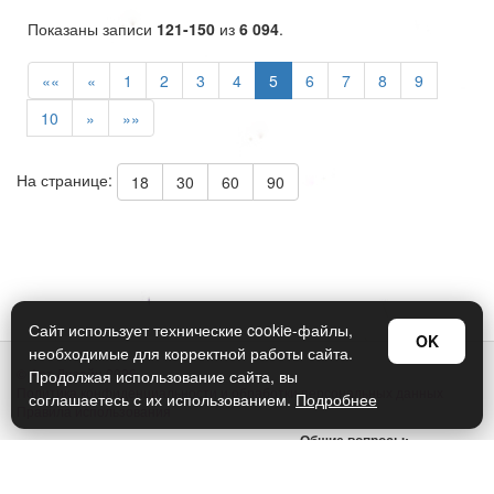
Показаны записи
121-150
из
6 094
.
««
«
1
2
3
4
5
6
7
8
9
10
»
»»
На странице:
18
30
60
90
Сайт использует технические cookie-файлы,
OK
необходимые для корректной работы сайта.
© Арт Дизайн 2026
Продолжая использование сайта, вы
Политика конфиденциальности и обработки персональных данных
соглашаетесь с их использованием.
Подробнее
Правила использования
Общие вопросы:
sellers@art-design.ru
Тех. поддержка: