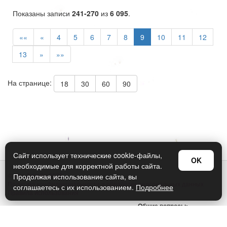
Показаны записи
241-270
из
6 095
.
««
«
4
5
6
7
8
9
10
11
12
13
»
»»
На странице:
18
30
60
90
Сайт использует технические cookie-файлы,
OK
необходимые для корректной работы сайта.
© Арт Дизайн 2026
Продолжая использование сайта, вы
Политика конфиденциальности и обработки персональных данных
соглашаетесь с их использованием.
Подробнее
Правила использования
Общие вопросы:
sellers@art-design.ru
Тех. поддержка: