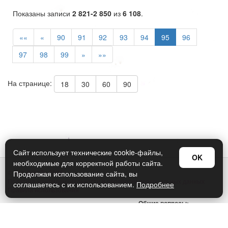
Показаны записи
2 821-2 850
из
6 108
.
««
«
90
91
92
93
94
95
96
97
98
99
»
»»
На странице:
18
30
60
90
Сайт использует технические cookie-файлы,
OK
необходимые для корректной работы сайта.
© Арт Дизайн 2026
Продолжая использование сайта, вы
Политика конфиденциальности и обработки персональных данных
соглашаетесь с их использованием.
Подробнее
Правила использования
Общие вопросы:
sellers@art-design.ru
Тех. поддержка: