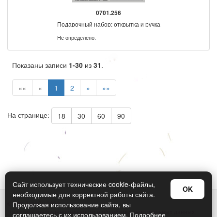
0701.256
Подарочный набор: открытка и ручка
Не определено.
Показаны записи
1-30
из
31
.
««
«
1
2
»
»»
На странице:
18
30
60
90
Сайт использует технические cookie-файлы,
OK
необходимые для корректной работы сайта.
© Арт Дизайн 2026
Продолжая использование сайта, вы
Политика конфиденциальности и обработки персональных данных
соглашаетесь с их использованием.
Подробнее