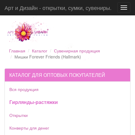
Арт и Дизайн - открытки, сумки, сувениры.
Toggl
navig
Главная
Каталог
Сувенирная продукция
Мишки Forever Friends (Hallmark)
КАТАЛОГ ДЛЯ ОПТОВЫХ ПОКУПАТЕЛЕЙ
Вся продукция
Гирлянды-растяжки
Открытки
Конверты для денег