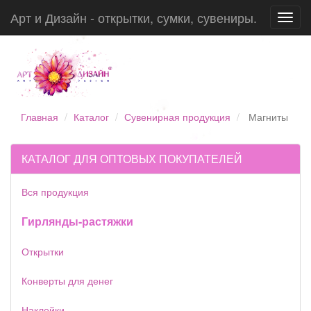
Арт и Дизайн - открытки, сумки, сувениры.
Toggl
navig
Главная
Каталог
Сувенирная продукция
Магниты
КАТАЛОГ ДЛЯ ОПТОВЫХ ПОКУПАТЕЛЕЙ
Вся продукция
Гирлянды-растяжки
Открытки
Конверты для денег
Наклейки