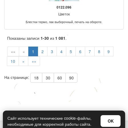
0122.096
Цветок
Блестки термо, лак выборочный, печать на обороте.
Показаны записи
1-30
из
1 081
.
««
«
1
2
3
4
5
6
7
8
9
10
»
»»
На странице:
18
30
60
90
Сайт использует технические cookie-файлы,
OK
необходимые для корректной работы сайта.