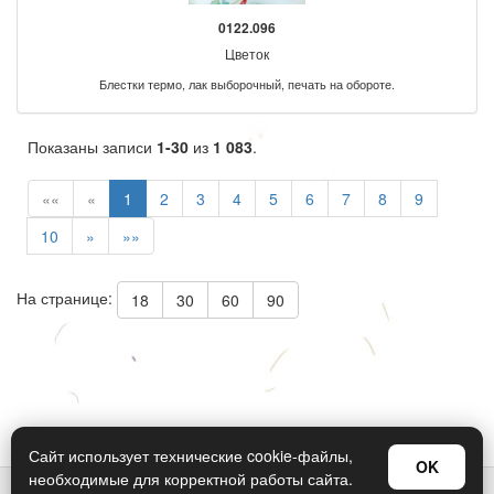
0122.096
Цветок
Блестки термо, лак выборочный, печать на обороте.
Показаны записи
1-30
из
1 083
.
««
«
1
2
3
4
5
6
7
8
9
10
»
»»
На странице:
18
30
60
90
Сайт использует технические cookie-файлы,
OK
необходимые для корректной работы сайта.