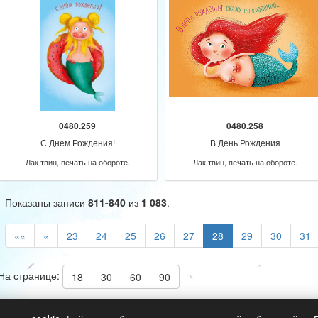
0480.259
0480.258
С Днем Рождения!
В День Рождения
Лак твин, печать на обороте.
Лак твин, печать на обороте.
Показаны записи
811-840
из
1 083
.
««
«
23
24
25
26
27
28
29
30
31
На странице:
18
30
60
90