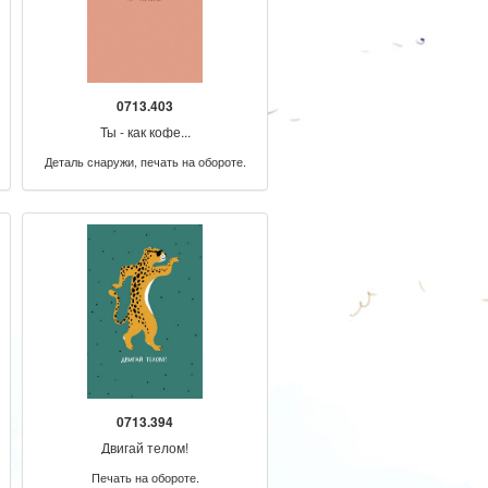
0713.403
Ты - как кофе...
Деталь снаружи, печать на обороте.
0713.394
Двигай телом!
Печать на обороте.