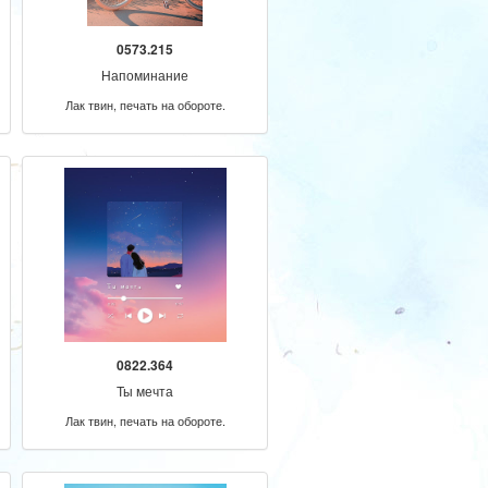
0573.215
Напоминание
Лак твин, печать на обороте.
0822.364
Ты мечта
Лак твин, печать на обороте.