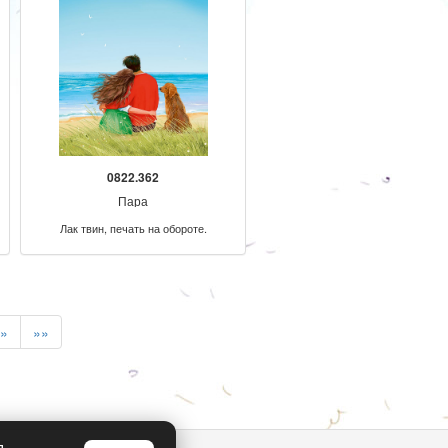
0822.362
Пара
Лак твин, печать на обороте.
»
»»