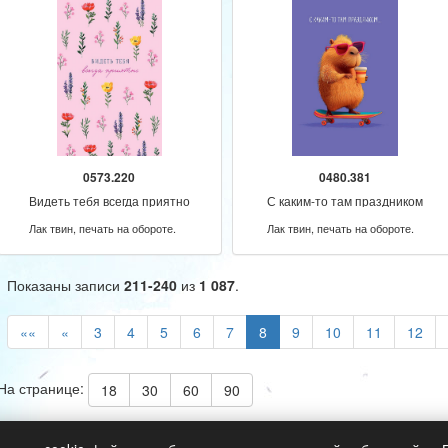
0573.220
0480.381
Видеть тебя всегда приятно
С каким-то там праздником
Лак твин, печать на обороте.
Лак твин, печать на обороте.
Показаны записи
211-240
из
1 087
.
««
«
3
4
5
6
7
8
9
10
11
12
На странице:
18
30
60
90