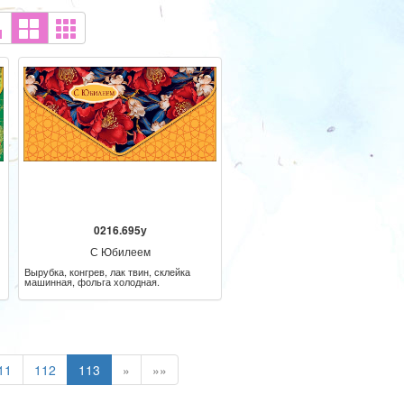
0216.695у
С Юбилеем
Вырубка, конгрев, лак твин, склейка
машинная, фольга холодная.
11
112
113
»
»»