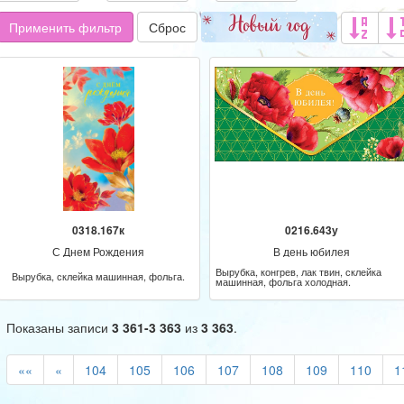
Применить фильтр
Сброс
0318.167к
0216.643у
С Днем Рождения
В день юбилея
Вырубка, конгрев, лак твин, склейка
Вырубка, склейка машинная, фольга.
машинная, фольга холодная.
Показаны записи
3 361-3 363
из
3 363
.
««
«
104
105
106
107
108
109
110
1