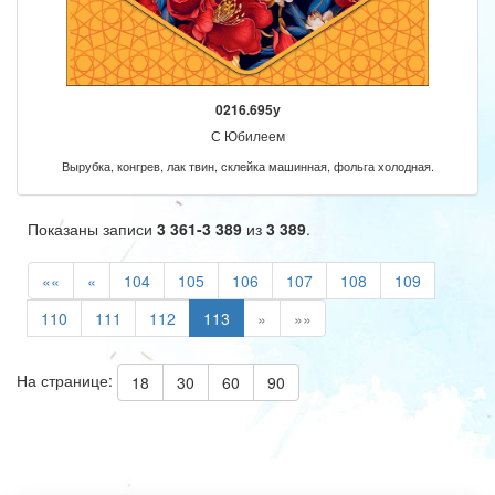
0216.695у
С Юбилеем
Вырубка, конгрев, лак твин, склейка машинная, фольга холодная.
Показаны записи
3 361-3 389
из
3 389
.
««
«
104
105
106
107
108
109
110
111
112
113
»
»»
На странице:
18
30
60
90