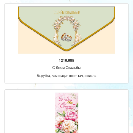
1216.685
С Днем Свадьбы
Вырубка, ламинация софт тач, фольга.