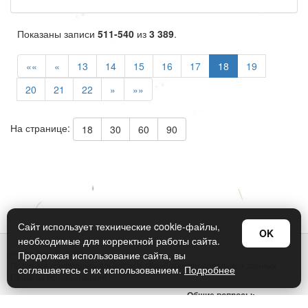
Показаны записи
511-540
из
3 389
.
««
«
13
14
15
16
17
18
19
20
21
22
»
»»
На странице:
18
30
60
90
Сайт использует технические cookie-файлы,
OK
необходимые для корректной работы сайта.
© Арт Дизайн 2026
Продолжая использование сайта, вы
Политика конфиденциальности и обработки персональных данных
соглашаетесь с их использованием.
Подробнее
Правила использования
Общие вопросы:
sellers@art-design.ru