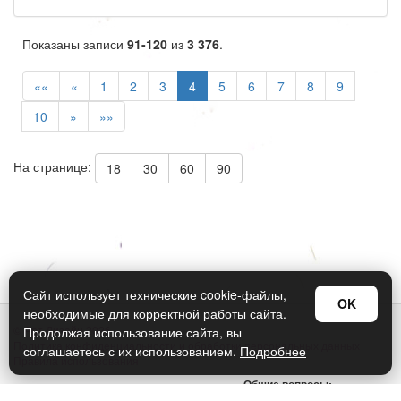
Показаны записи
91-120
из
3 376
.
««
«
1
2
3
4
5
6
7
8
9
10
»
»»
На странице:
18
30
60
90
Сайт использует технические cookie-файлы,
OK
необходимые для корректной работы сайта.
© Арт Дизайн 2026
Продолжая использование сайта, вы
Политика конфиденциальности и обработки персональных данных
соглашаетесь с их использованием.
Подробнее
Правила использования
Общие вопросы:
sellers@art-design.ru