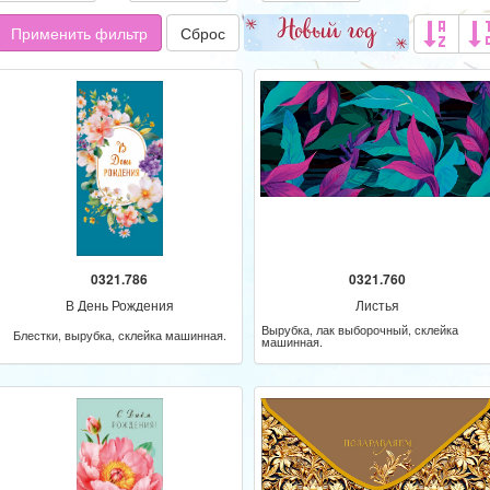
Применить фильтр
Сброс
0321.786
0321.760
В День Рождения
Листья
Вырубка, лак выборочный, склейка
Блестки, вырубка, склейка машинная.
машинная.