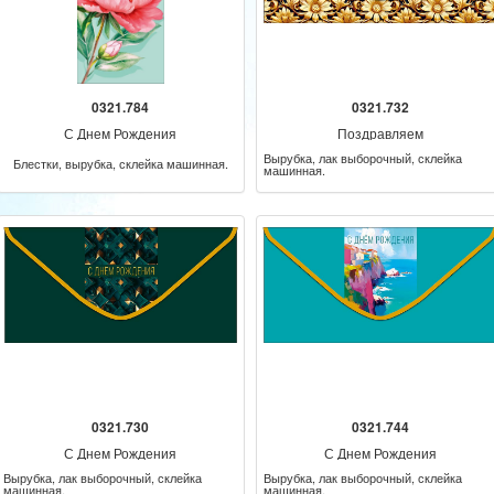
0321.784
0321.732
С Днем Рождения
Поздравляем
Вырубка, лак выборочный, склейка
Блестки, вырубка, склейка машинная.
машинная.
0321.730
0321.744
С Днем Рождения
С Днем Рождения
Вырубка, лак выборочный, склейка
Вырубка, лак выборочный, склейка
машинная.
машинная.