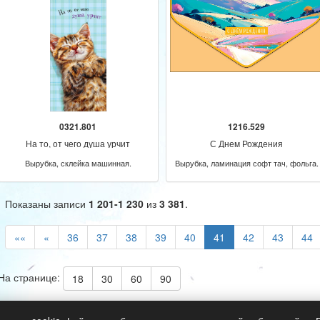
0321.801
1216.529
На то, от чего душа урчит
С Днем Рождения
Вырубка, склейка машинная.
Вырубка, ламинация софт тач, фольга.
Показаны записи
1 201-1 230
из
3 381
.
««
«
36
37
38
39
40
41
42
43
44
На странице:
18
30
60
90