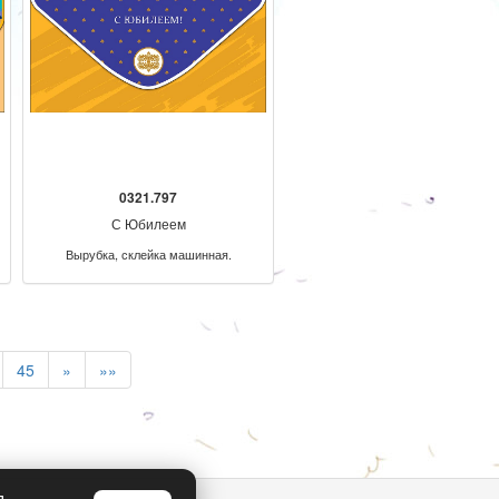
0321.797
С Юбилеем
Вырубка, склейка машинная.
45
»
»»