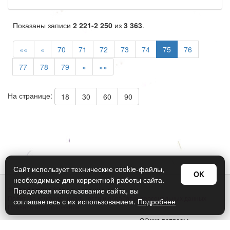
Показаны записи
2 221-2 250
из
3 363
.
««
«
70
71
72
73
74
75
76
77
78
79
»
»»
На странице:
18
30
60
90
Сайт использует технические cookie-файлы,
OK
необходимые для корректной работы сайта.
© Арт Дизайн 2026
Продолжая использование сайта, вы
Политика конфиденциальности и обработки персональных данных
соглашаетесь с их использованием.
Подробнее
Правила использования
Общие вопросы:
sellers@art-design.ru