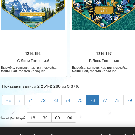
1216.192
1216.197
С Днем Рождения!
В День Рождения
Вырубка, конгрев, лак твин, склейка
Вырубка, конгрев, лак твин, склейка
машинная, фольга холодная.
машинная, фольга холодная.
Показаны записи
2 251-2 280
из
3 376
.
««
«
71
72
73
74
75
76
77
78
79
На странице:
18
30
60
90