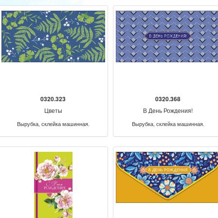
0320.323
0320.368
Цветы
В День Рождения!
Вырубка, склейка машинная.
Вырубка, склейка машинная.