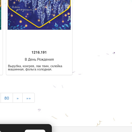
1216.191
В День Рождения
Вырубка, конгрев, лак твин, склейка
машинная, фольга холодная.
80
»
»»