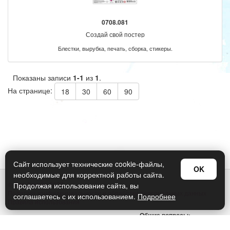
0708.081
Создай свой постер
Блестки, вырубка, печать, сборка, стикеры.
Показаны записи
1-1
из
1
.
На странице:
18
30
60
90
Сайт использует технические cookie-файлы,
OK
необходимые для корректной работы сайта.
© Арт Дизайн 2026
Продолжая использование сайта, вы
Политика конфиденциальности и обработки персональных данных
соглашаетесь с их использованием.
Подробнее
Правила использования
Общие вопросы:
sellers@art-design.ru