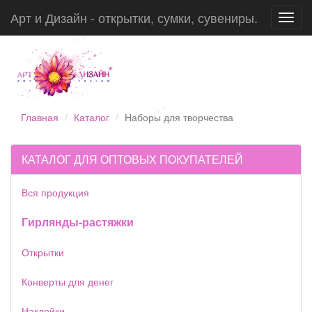
Арт и Дизайн - открытки, сумки, сувениры.
Toggl
navig
Главная
Каталог
Наборы для творчества
КАТАЛОГ ДЛЯ ОПТОВЫХ ПОКУПАТЕЛЕЙ
Вся продукция
Гирлянды-растяжки
Открытки
Конверты для денег
Наклейки