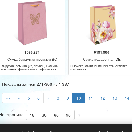
1598.271
0191.966
Сумка бумажная премиум ВС
Сумка подарочная DE
Вырубка, ламинация, печать, склейка
Вырубка, ламинация, печать, склейка
машинная, фольга голографическая.
машинная.
Показаны записи
271-300
из
1 387
.
««
«
5
6
7
8
9
10
11
12
13
14
На странице:
18
30
60
90