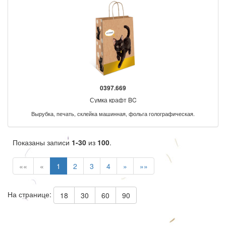
0397.669
Сумка крафт BC
Вырубка, печать, склейка машинная, фольга голографическая.
Показаны записи
1-30
из
100
.
««
«
1
2
3
4
»
»»
На странице:
18
30
60
90