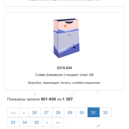
2310.034
Сумка бумажная стандарт плюс АВ
Вырубка, ламинация, печать, склейка машинная.
Показаны записи
901-930
из
1 387
.
««
«
26
27
28
29
30
31
32
33
34
35
»
»»