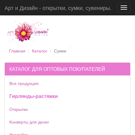
Арт и Дизайн - открытки, сумки, сувениры.
Toggl
navig
Главная
Каталог
Сумки
КАТАЛОГ ДЛЯ ОПТОВЫХ ПОКУПАТЕЛЕЙ
Вся продукция
Гирлянды-растяжки
Открытки
Конверты для денег
Наклейки