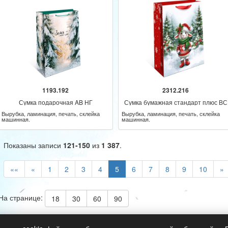
1193.192
2312.216
Сумка подарочная AB НГ
Сумка бумажная стандарт плюс ВС
НГ
Вырубка, ламинация, печать, склейка
Вырубка, ламинация, печать, склейка
машинная.
машинная.
Показаны записи
121-150
из
1 387
.
««
«
1
2
3
4
5
6
7
8
9
10
»
На странице:
18
30
60
90