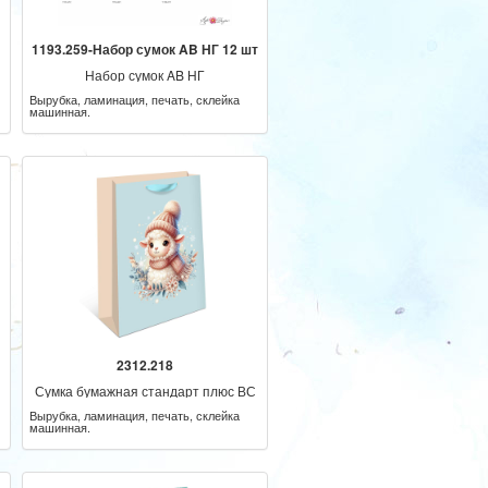
1193.259-Набор сумок AB НГ 12 шт
Набор сумок AB НГ
Вырубка, ламинация, печать, склейка
машинная.
2312.218
Сумка бумажная стандарт плюс ВС
НГ
Вырубка, ламинация, печать, склейка
машинная.