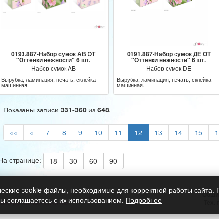
0193.887-Набор сумок АВ ОТ
0191.887-Набор сумок ДЕ ОТ
"Оттенки нежности" 6 шт.
"Оттенки нежности" 6 шт.
Набор сумок AB
Набор сумок DE
Вырубка, ламинация, печать, склейка
Вырубка, ламинация, печать, склейка
машинная.
машинная.
Показаны записи
331-360
из
648
.
««
«
7
8
9
10
11
12
13
14
15
1
На странице:
18
30
60
90
ческие cookie-файлы, необходимые для корректной работы сайта.
Общи
вы соглашаетесь с их использованием.
Подробнее
Тех.
ки персональных данных