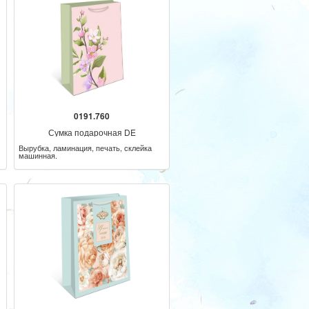
0191.760
Сумка подарочная DE
Вырубка, ламинация, печать, склейка
машинная.