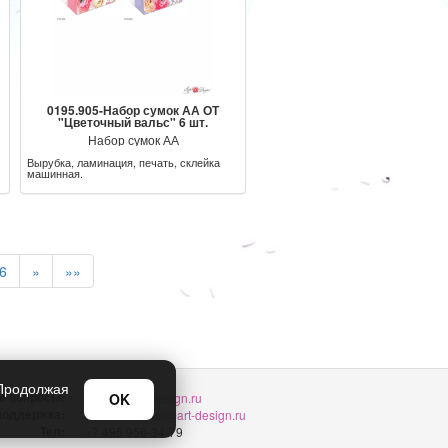
0195.905-Набор сумок АА ОТ
"Цветочный вальс" 6 шт.
Набор сумок АА
Вырубка, ламинация, печать, склейка
машинная.
6
»
»»
 Продолжая
е вопросы:
OK
sellers@art-design.ru
 поддержка:
support-region@art-design.ru
Тел:
+7 495 956-34-79