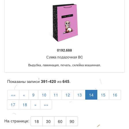
0192.688
Сумка подарочная BC
Вырубка, ламинация, печать, склейка машинная.
Показаны записи
391-420
из
645
.
««
«
9
10
11
12
13
14
15
16
17
18
»
»»
На странице:
18
30
60
90