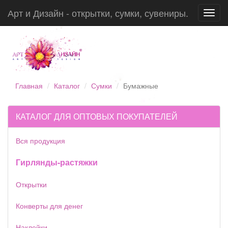
Арт и Дизайн - открытки, сумки, сувениры.
Toggl
navig
Главная
Каталог
Сумки
Бумажные
КАТАЛОГ ДЛЯ ОПТОВЫХ ПОКУПАТЕЛЕЙ
Вся продукция
Гирлянды-растяжки
Открытки
Конверты для денег
Наклейки