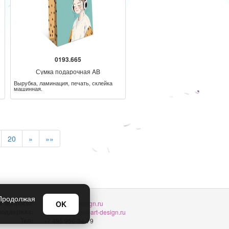
0193.665
Сумка подарочная AB
Вырубка, ламинация, печать, склейка
машинная.
20
»
»»
 Продолжая
е вопросы:
OK
sellers@art-design.ru
 поддержка:
support-region@art-design.ru
Тел:
+7 495 956-34-79