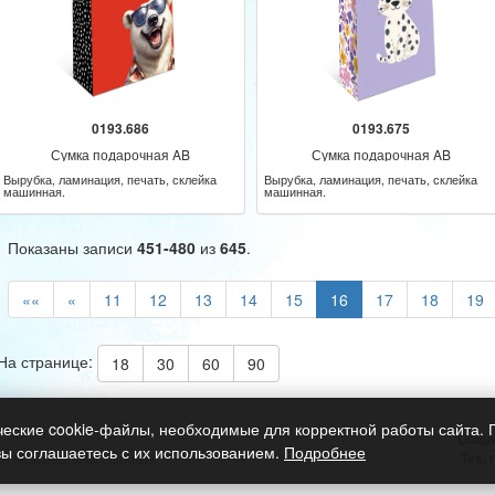
0193.686
0193.675
Сумка подарочная AB
Сумка подарочная AB
Вырубка, ламинация, печать, склейка
Вырубка, ламинация, печать, склейка
машинная.
машинная.
Показаны записи
451-480
из
645
.
««
«
11
12
13
14
15
16
17
18
19
На странице:
18
30
60
90
ческие cookie-файлы, необходимые для корректной работы сайта.
Общи
вы соглашаетесь с их использованием.
Подробнее
Тех.
ки персональных данных