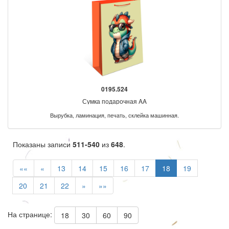
0195.524
Сумка подарочная AA
Вырубка, ламинация, печать, склейка машинная.
Показаны записи
511-540
из
648
.
««
«
13
14
15
16
17
18
19
20
21
22
»
»»
На странице:
18
30
60
90