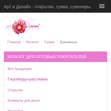
Арт и Дизайн - открытки, сумки, сувениры.
Toggl
navig
Главная
Каталог
Сумки
Бумажные
КАТАЛОГ ДЛЯ ОПТОВЫХ ПОКУПАТЕЛЕЙ
Вся продукция
Гирлянды-растяжки
Открытки
Конверты для денег
Наклейки