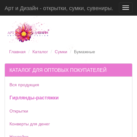
Арт и Дизайн - открытки, сумки, сувениры.
Toggl
navig
Главная
Каталог
Сумки
Бумажные
КАТАЛОГ ДЛЯ ОПТОВЫХ ПОКУПАТЕЛЕЙ
Вся продукция
Гирлянды-растяжки
Открытки
Конверты для денег
Наклейки