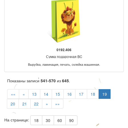
0192.406
Сумка подарочная BC
Вырубка, ламинация, печать, склейка машинная.
Показаны записи
541-570
из
645
.
««
«
13
14
15
16
17
18
19
20
21
22
»
»»
На странице:
18
30
60
90