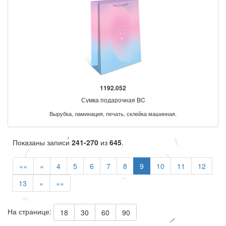
1192.052
Сумка подарочная BC
Вырубка, ламинация, печать, склейка машинная.
Показаны записи
241-270
из
645
.
««
«
4
5
6
7
8
9
10
11
12
13
»
»»
На странице:
18
30
60
90