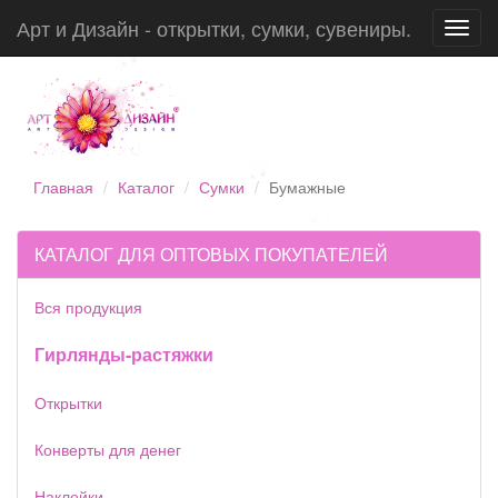
Арт и Дизайн - открытки, сумки, сувениры.
Toggl
navig
Главная
Каталог
Сумки
Бумажные
КАТАЛОГ ДЛЯ ОПТОВЫХ ПОКУПАТЕЛЕЙ
Вся продукция
Гирлянды-растяжки
Открытки
Конверты для денег
Наклейки