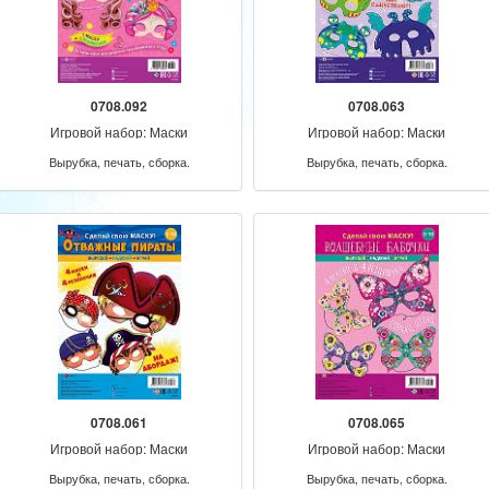
0708.092
0708.063
Игровой набор: Маски
Игровой набор: Маски
Вырубка, печать, сборка.
Вырубка, печать, сборка.
0708.061
0708.065
Игровой набор: Маски
Игровой набор: Маски
Вырубка, печать, сборка.
Вырубка, печать, сборка.